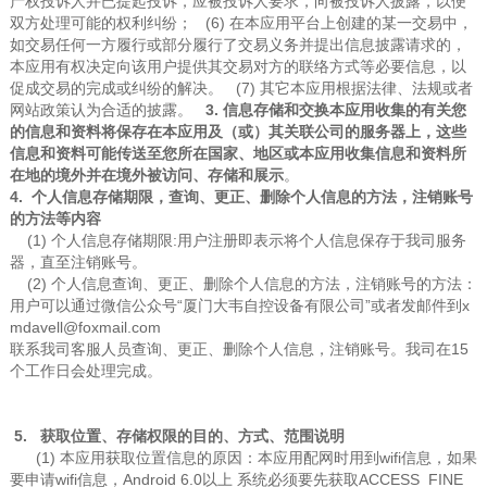
产权投诉人并已提起投诉，应被投诉人要求，向被投诉人披露，以便
双方处理可能的权利纠纷； (6) 在本应用平台上创建的某一交易中，
如交易任何一方履行或部分履行了交易义务并提出信息披露请求的，
本应用有权决定向该用户提供其交易对方的联络方式等必要信息，以
促成交易的完成或纠纷的解决。 (7) 其它本应用根据法律、法规或者
网站政策认为合适的披露。
3. 信息存储和交换本应用收集的有关您
的信息和资料将保存在本应用及（或）其关联公司的服务器上，这些
信息和资料可能传送至您
所在国家、地区或本应用收集信息和资料所
在地的境外并在境外被访问、存储和展示
。
4. 个人信息存储期限，查询、更正、删除个人信息的方法，注销账号
的方法等内容
(1) 个人信息存储期限:用户注册即表示将个人信息保存于我司服务
器，直至注销账号。
(2) 个人信息查询、更正、删除个人信息的方法，注销账号的方法：
用户可以通过微信公众号“厦门大韦自控设备有限公司”或者发邮件到x
mdavell@foxmail.com
联系我司客服人员查询、更正、删除个人信息，注销账号。我司在
15
个工作日会处理完成。
5. 获取位置、存储权限的目的、方式、范围说明
(1) 本应用获取位置信息的原因：本应用配网时用到wifi信息，如果
要申请wifi信息，Android 6.0以上 系统必须要先获取ACCESS_FINE_