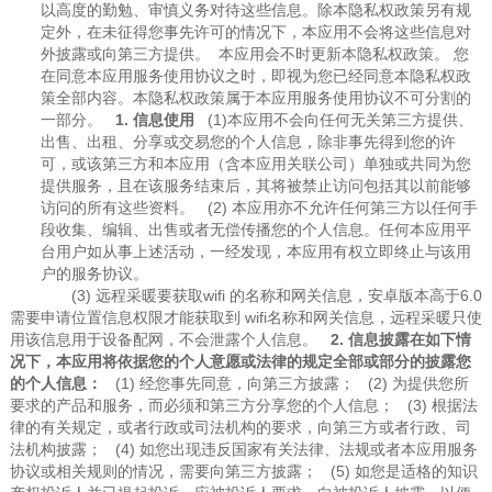
以高度的勤勉、审慎义务对待这些信息。除本隐私权政策另有规
定外，在未征得您事先许可的情况下，本应用不会将这些信息对
外披露或向第三方提供。
本应用会不时更新本隐私权政策。
您
在同意本应用服务使用协议之时，即视为您已经同意本隐私权政
策全部内容。本隐私权政策属于本应用服务使用协议不可分割的
一部分。
1. 信息使用
(1)本应用不会向任何无关第三方提供、
出售、出租、分享或交易您的个人信息，除非事先得到您的许
可，或该第三方和本应用（含本应用关联公司）单独或共同为您
提供服务，且在该服务结束后，其将被禁止访问包括其以前能够
访问的所有这些资料。 (2) 本应用亦不允许任何第三方以任何手
段收集、编辑、出售或者无偿传播您的个人信息。任何本应用平
台用户如从事上述活动，一经发现，本应用有权立即终止与该用
户的服务协议。
(3)
远程采暖要获取
wifi
的名称和网关信息，安卓版本高于
6
.0
需要申请位置信息权限才能获取到
wifi名称和网关信息，远程采暖只使
用该信息用于设备配网，不会泄露个人信息。
2. 信息披露在如下情
况下，本应用将依据您的个人意愿或法律的规定全部或部分的披露您
的个人信息：
(1) 经您事先同意，向第三方披露； (2) 为提供您所
要求的产品和服务，而必须和第三方分享您的个人信息； (3) 根据法
律的有关规定，或者行政或司法机构的要求，向第三方或者行政、司
法机构披露； (4) 如您出现违反国家有关法律、法规或者本应用服务
协议或相关规则的情况，需要向第三方披露； (5) 如您是适格的知识